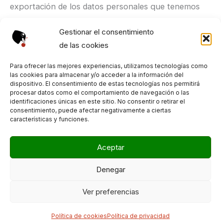
exportación de los datos personales que tenemos
sobre ti, incluyendo cualquier dato que nos hayas
Gestionar el consentimiento
proporcionado. También puedes solicitar que
de las cookies
eliminemos cualquier dato personal que tengamos
sobre ti. Esto no incluye ningún dato que estemos
Para ofrecer las mejores experiencias, utilizamos tecnologías como
las cookies para almacenar y/o acceder a la información del
obligados a conservar con fines administrativos,
dispositivo. El consentimiento de estas tecnologías nos permitirá
procesar datos como el comportamiento de navegación o las
legales o de seguridad.
identificaciones únicas en este sitio. No consentir o retirar el
consentimiento, puede afectar negativamente a ciertas
características y funciones.
Dónde se envían tus datos
Aceptar
Los comentarios de los visitantes puede que los
revise un servicio de detección automática de spam.
Denegar
Copyright © 2026 Era Guindalera | Powered by
Tema
Ver preferencias
Astra para WordPress
Política de cookies
Política de privacidad