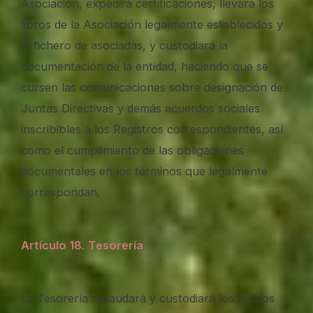
Asociación, expedirá certificaciones, llevará los
libros de la Asociación legalmente establecidos y
el fichero de asociadas, y custodiará la
documentación de la entidad, haciendo que se
cursen las comunicaciones sobre designación de
Juntas Directivas y demás acuerdos sociales
inscribibles a los Registros correspondientes, así
como el cumplimiento de las obligaciones
documentales en los términos que legalmente
correspondan.
Artículo 18
.
Tesorería
La Tesorería recaudará y custodiará los fondos