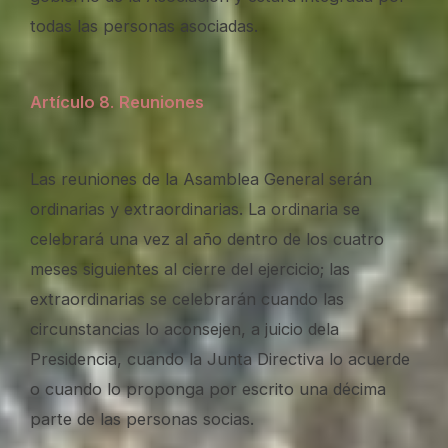
todas las personas asociadas.
Artículo 8
.
Reuniones
Las reuniones de la Asamblea General serán
ordinarias y extraordinarias. La ordinaria se
celebrará una vez al año dentro de los cuatro
meses siguientes al cierre del ejercicio; las
extraordinarias se celebrarán cuando las
circunstancias lo aconsejen, a juicio dela
Presidencia, cuando la Junta Directiva lo acuerde
o cuando lo proponga por escrito una décima
parte de las personas socias.