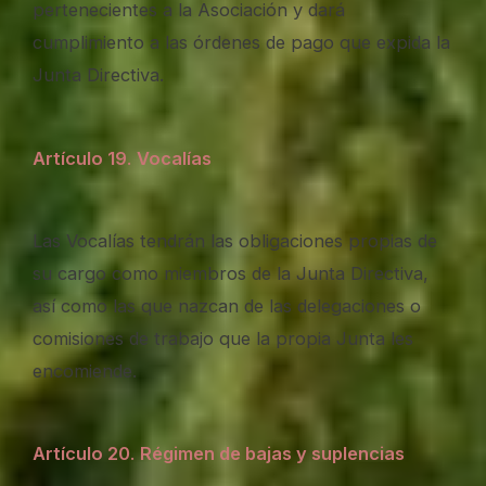
pertenecientes a la Asociación y dará
cumplimiento a las órdenes de pago que expida la
Junta Directiva.
Artículo 19
.
Vocalías
Las Vocalías tendrán las obligaciones propias de
su cargo como miembros de la Junta Directiva,
así como las que nazcan de las delegaciones o
comisiones de trabajo que la propia Junta les
encomiende.
Artículo 20
.
Régimen de bajas y suplencias