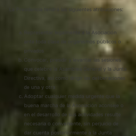
La Presidencia tendrá las siguientes atribuciones:
Representar legalmente a la Asociación
ante toda clase de organismos públicos o
privados
Convocar, presidir y levantar las sesiones
que celebre la Asamblea General y la Junta
Directiva, así como dirigir las deliberaciones
de una y otra
Adoptar cualquier medida urgente que la
buena marcha de la Asociación aconseje o
en el desarrollo de sus actividades resulte
necesaria o conveniente, sin perjuicio de
dar cuenta posteriormente a la Junta