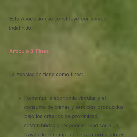
Esta Asociación se constituye por tiempo
indefinido.
Artículo 3
.
Fines
La Asociación tiene como fines:
Fomentar la economía circular y el
consumo de bienes y servicios producidos
bajo los criterios de proximidad,
sostenibilidad y responsabilidad social, a
través de la compra directa a proveedores