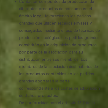
Contactar con puntos de producción de
diferentes productos de consumo en el
ámbito
local
, favoreciendo los pedidos
grandes que utilicen escasos envases y
conseguidos mediante el uso de técnicas de
producción ecológica. Los pedidos grandes
consistirán en la adquisición de productos
por parte de la asociación para su
distribución entre sus miembros. Los
miembros de la asociación destinatarios de
los productos contenidos en los pedidos
grandes aportarán la parte
correspondiente a los costes de adquisición
de dichos productos.
De conformidad con el artículo 13.2 de la