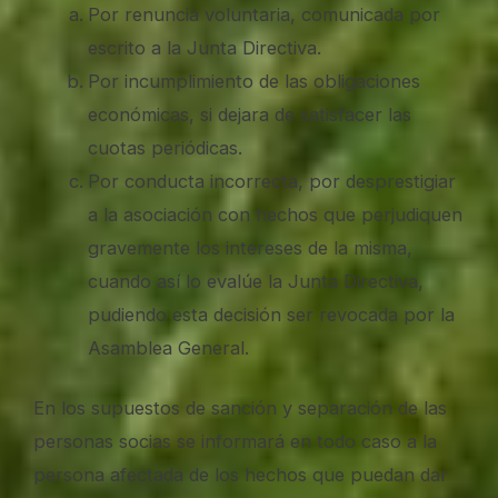
Por renuncia voluntaria, comunicada por
escrito a la Junta Directiva.
Por incumplimiento de las obligaciones
económicas, si dejara de satisfacer las
cuotas periódicas.
Por conducta incorrecta, por desprestigiar
a la asociación con hechos que perjudiquen
gravemente los intereses de la misma,
cuando así lo evalúe la Junta Directiva,
pudiendo esta decisión ser revocada por la
Asamblea General.
En los supuestos de sanción y separación de las
personas socias se informará en todo caso a la
persona afectada de los hechos que puedan dar