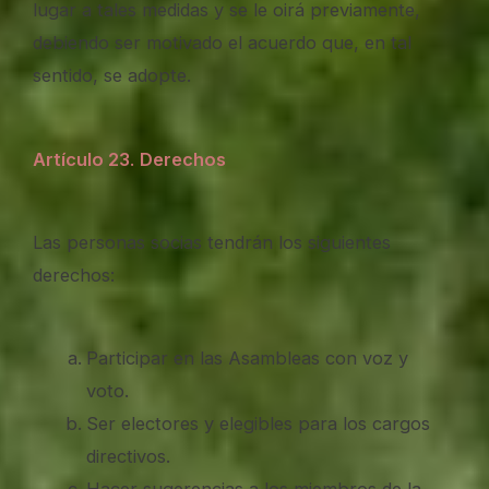
lugar a tales medidas y se le oirá previamente,
debiendo ser motivado el acuerdo que, en tal
sentido, se adopte.
Artículo 23
.
Derechos
Las personas socias tendrán los siguientes
derechos:
Participar en las Asambleas con voz y
voto.
Ser electores y elegibles para los cargos
directivos.