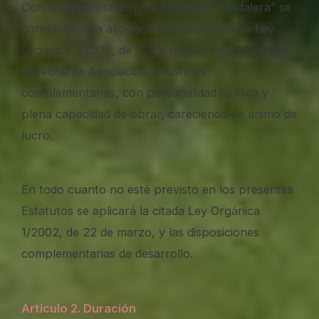
Con la denominación “La Era de la Guindalera” se
constituye una asociación al amparo de la Ley
Orgánica 1/2002, de 22 de marzo, reguladora del
Derecho de Asociación, y normas
complementarias, con personalidad jurídica y
plena capacidad de obrar, careciendo de ánimo de
lucro.
En todo cuanto no esté previsto en los presentes
Estatutos se aplicará la citada Ley Orgánica
1/2002, de 22 de marzo, y las disposiciones
complementarias de desarrollo.
Artículo 2. Duración