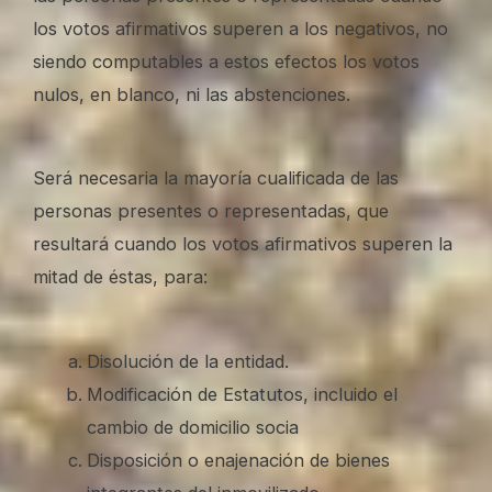
los votos afirmativos superen a los negativos, no
siendo computables a estos efectos los votos
nulos, en blanco, ni las abstenciones.
Será necesaria la mayoría cualificada de las
personas presentes o representadas, que
resultará cuando los votos afirmativos superen la
mitad de éstas, para:
Disolución de la entidad.
Modificación de Estatutos, incluido el
cambio de domicilio socia
Disposición o enajenación de bienes