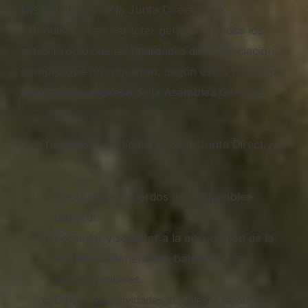
Las facultades de la Junta Directiva se
extenderán, con carácter general, a todos los
actos propios de las finalidades de la Asociación,
siempre que no requieran, según estos Estatutos,
autorización expresa de la Asamblea General.
Son facultades particulares de la Junta Directiva:
Ejecutar los acuerdos de la Asamblea
General.
Formular y someter a la aprobación de la
Asamblea General los balances y las
cuentas anuales.
Dirigir las actividades sociales y llevar la