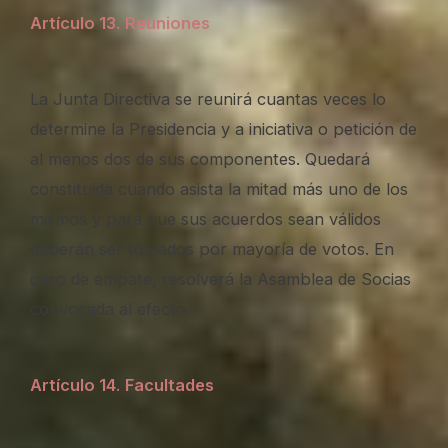
Artículo 13
.
Reuniones
La Junta Directiva se reunirá cuantas veces lo
determine la Presidencia y a iniciativa o petición de
al menos dos de sus componentes. Quedará
constituida cuando asista la mitad más uno de los
mismos y para que sus acuerdos sean válidos
deberán ser tomados por mayoría de votos. En
caso de empate, resolverá la Asamblea de Socias
convocada al efecto.
Artículo 14
.
Facultades