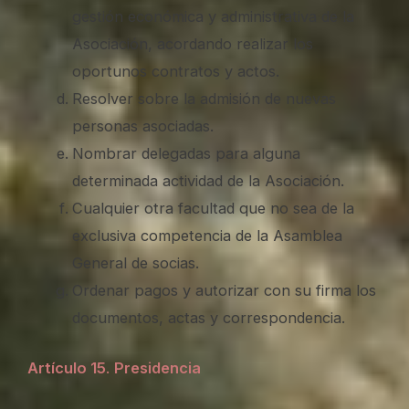
gestión económica y administrativa de la
Asociación, acordando realizar los
oportunos contratos y actos.
Resolver sobre la admisión de nuevas
personas asociadas.
Nombrar delegadas para alguna
determinada actividad de la Asociación.
Cualquier otra facultad que no sea de la
exclusiva competencia de la Asamblea
General de socias.
Ordenar pagos y autorizar con su firma los
documentos, actas y correspondencia.
Artículo 15
.
Presidencia