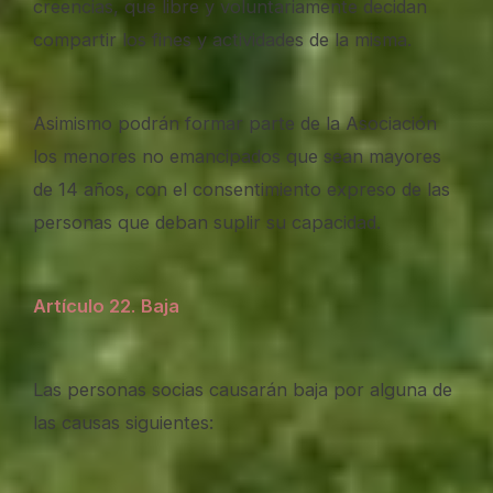
creencias, que libre y voluntariamente decidan
compartir los fines y actividades de la misma.
Asimismo podrán formar parte de la Asociación
los menores no emancipados que sean mayores
de 14 años, con el consentimiento expreso de las
personas que deban suplir su capacidad.
Artículo 22
.
Baja
Las personas socias causarán baja por alguna de
las causas siguientes: