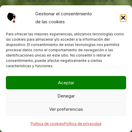
Hacer sugerencias a los miembros de la
Junta Directiva en orden al mejor
Gestionar el consentimiento
cumplimiento de los fines de la Asociación.
de las cookies
Ser oído con carácter previo a la adopción
Para ofrecer las mejores experiencias, utilizamos tecnologías como
de medidas disciplinarias contra él.
las cookies para almacenar y/o acceder a la información del
Impugnar los acuerdos de los órganos de
dispositivo. El consentimiento de estas tecnologías nos permitirá
procesar datos como el comportamiento de navegación o las
la Asociación que estime contrarios a la ley
identificaciones únicas en este sitio. No consentir o retirar el
consentimiento, puede afectar negativamente a ciertas
o los estatutos
características y funciones.
Artículo 24
.
Deberes
Aceptar
Denegar
Las personas socias tendrán las siguientes
Ver preferencias
obligaciones:
Política de cookies
Política de privacidad
Cumplir los presentes Estatutos y los