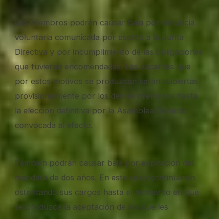
Los miembros podrán causar baja por renuncia
voluntaria comunicada por escrito a la Junta
Directiva y por incumplimiento de las obligaciones
que tuvieran encomendadas. Las vacantes que
por estos motivos se produzcan serán cubiertas
provisionalmente por los demás miembros hasta
la elección definitiva por la Asamblea General
convocada al efecto.
También podrán causar baja por expiración del
mandato de dos años. En este caso continuarán
ostentando sus cargos hasta el momento en que
se produzca la aceptación de los que les