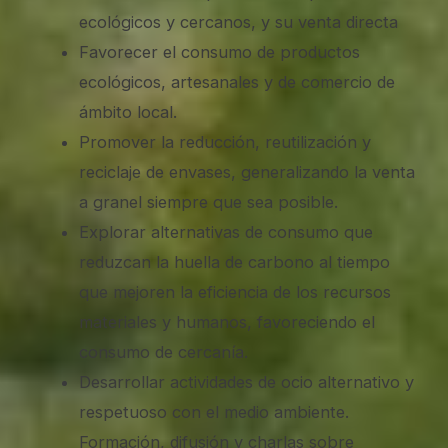
ecológicos y cercanos, y su venta directa
Favorecer el consumo de productos
ecológicos, artesanales y de comercio de
ámbito local.
Promover la reducción, reutilización y
reciclaje de envases, generalizando la venta
a granel siempre que sea posible.
Explorar alternativas de consumo que
reduzcan la huella de carbono al tiempo
que mejoren la eficiencia de los recursos
materiales y humanos, favoreciendo el
consumo de cercanía.
Desarrollar actividades de ocio alternativo y
respetuoso con el medio ambiente.
Formación, difusión y charlas sobre