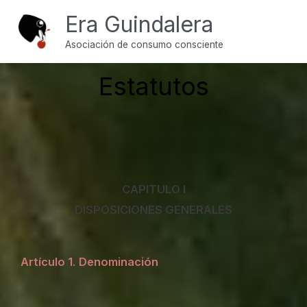
Ir
Inicio
Estatuto
Era Guindalera
al
Asociación de consumo consciente
contenido
Estatutos
CAPITULO I
DISPOSICIONES GENERALES
Artículo 1
.
Denominación