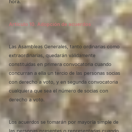
hora.
Artículo 10
.
Adopción de acuerdos
Las Asambleas Generales, tanto ordinarias como
extraordinarias, quedarán válidamente
constituidas en primera convocatoria cuando
concurran a ella un tercio de las personas socias
con derecho a voto, y en segunda convocatoria
cualquiera que sea el número de socias con
derecho a voto.
Los acuerdos se tomarán por mayoría simple de
las personas presentes o representadas cuando