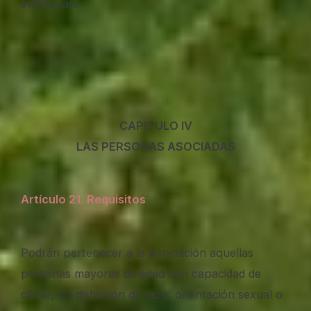
sustituyan.
CAPITULO IV
LAS PERSONAS ASOCIADAS
Artículo 21
.
Requisitos
Podrán pertenecer a la Asociación aquellas
personas mayores de edad con capacidad de
obrar, sin distinción de raza, orientación sexual o