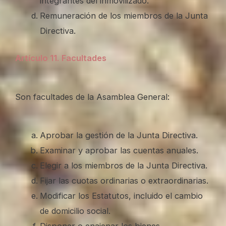
integrantes del inmovilizado.
Remuneración de los miembros de la Junta
Directiva.
Artículo 11
.
Facultades
Son facultades de la Asamblea General:
Aprobar la gestión de la Junta Directiva.
Examinar y aprobar las cuentas anuales.
Elegir a los miembros de la Junta Directiva.
Fijar las cuotas ordinarias o extraordinarias.
Modificar los Estatutos, incluido el cambio
de domicilio social.
Disponer o enajenar los bienes.