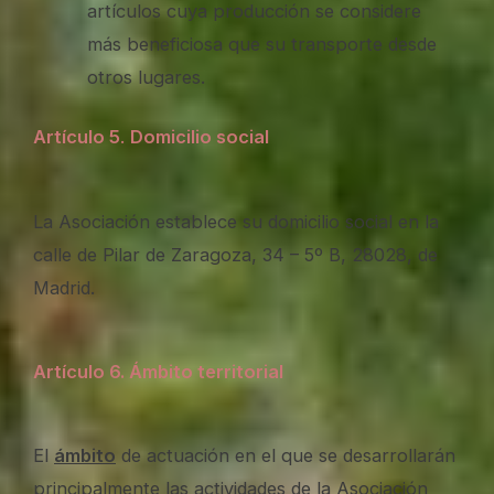
artículos cuya producción se considere
más beneficiosa que su transporte desde
otros lugares.
Artículo 5
.
Domicilio social
La Asociación establece su domicilio social en la
calle de Pilar de Zaragoza, 34 – 5º B, 28028, de
Madrid.
Artículo 6. Ámbito territorial
El
ámbito
de actuación en el que se desarrollarán
principalmente las actividades de la Asociación