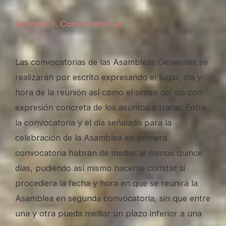
Artículo 9
.
Convocatorias
Las convocatorias de las Asambleas Generales se
realizarán por escrito expresando el lugar, día y
hora de la reunión así como el orden del día con
expresión concreta de los asuntos a tratar. Entre
la convocatoria y el día señalado para la
celebración de la Asamblea en primera
convocatoria habrán de mediar al menos quince
días, pudiendo así mismo hacerse constar si
procediera la fecha y hora en que se reunirá la
Asamblea en segunda convocatoria, sin que entre
una y otra pueda mediar un plazo inferior a una