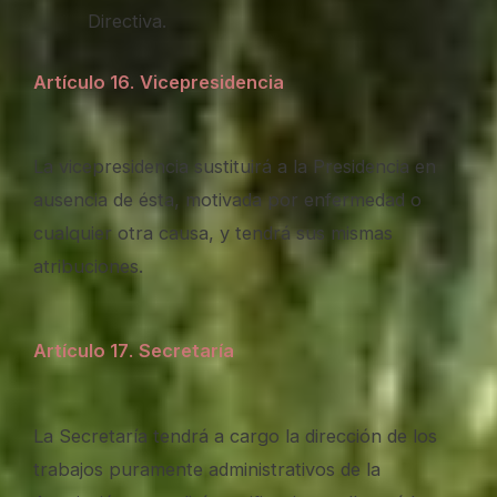
Directiva.
Artículo 16
.
Vicepresidencia
La vicepresidencia sustituirá a la Presidencia en
ausencia de ésta, motivada por enfermedad o
cualquier otra causa, y tendrá sus mismas
atribuciones.
Artículo 17
.
Secretaría
La Secretaría tendrá a cargo la dirección de los
trabajos puramente administrativos de la