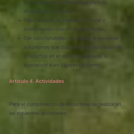
los productores interesados para la
difusión de los mismos
Tejer una red de producción local y
colaboración con comercios afines.
Dar oportunidades de trabajo a personas
autónomas que busquen la elaboración de
productos en el mismo espacio de la
asociación o en lugares cercanos.
Artículo 4
.
Actividades
Para el cumplimiento de estos fines se realizarán
las siguientes actividades: