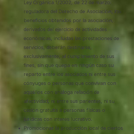
Ley Orgánica 1/2002, de 22 de marzo,
reguladora del Derecho de Asociación, los
beneficios obtenidos por la asociación,
derivados del ejercicio de actividades
económicas, incluidas las prestaciones de
servicios, deberán destinarse,
exclusivamente, al cumplimiento de sus
fines, sin que quepa en ningún caso su
reparto entre los asociados ni entre sus
cónyuges o personas que convivan con
aquéllos con análoga relación de
afectividad, ni entre sus parientes, ni su
cesión gratuita a personas físicas o
jurídicas con interés lucrativo.
Promocionar la producción local de ciertos