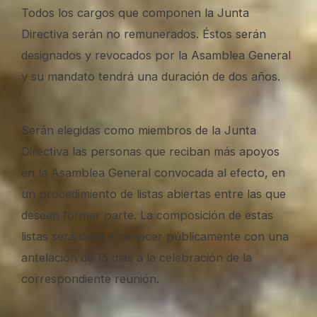
Todos los cargos que componen la Junta
Directiva serán no remunerados. Éstos serán
designados y revocados por la Asamblea General
y su mandato tendrá una duración de dos años.
Serán elegidas como miembros de la Junta
Directiva las personas que reciban más apoyos
en la Asamblea General convocada al efecto, en
un procedimiento de listas abiertas entre las que
deseen formar parte. La composición de estas
listas será dada a conocer públicamente con una
antelación de 15 días a la celebración de la
correspondiente reunión.